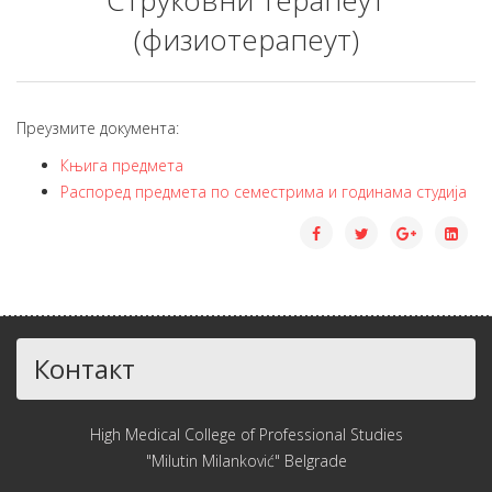
Струковни терапеут
(физиотерапеут)
Преузмите документа:
Књига предмета
Распоред предмета по семестрима и годинама студија
Контакт
High Medical College of Professional Studies
"Milutin Milanković" Belgrade